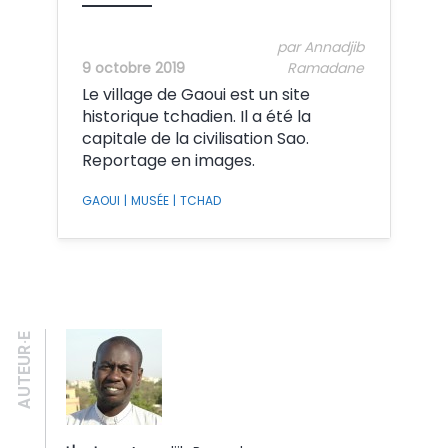
par Annadjib
9 octobre 2019
Ramadane
Le village de Gaoui est un site
historique tchadien. Il a été la
capitale de la civilisation Sao.
Reportage en images.
GAOUI
|
MUSÉE
|
TCHAD
AUTEUR·E