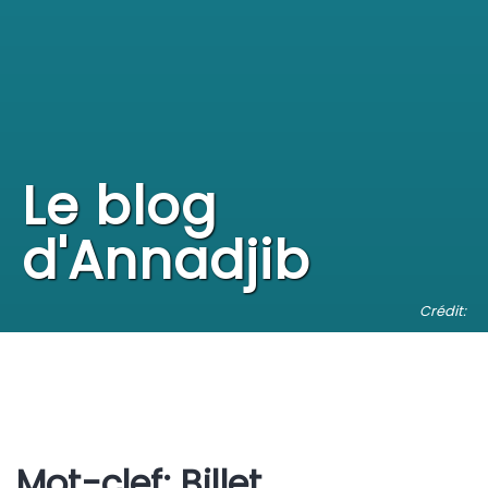
Le blog
d'Annadjib
Crédit:
Mot-clef: Billet