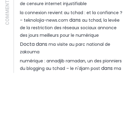
de censure internet injustifiable
la connexion revient au tchad : et la confiance ?
dans
– teknolojia-news.com
au tchad, la levée
de la restriction des réseaux sociaux annonce
des jours meilleurs pour le numérique
Docta
dans
ma visite au parc national de
zakouma
numérique : annadjib ramadan, un des pionniers
dans
du blogging au tchad – le n'djam post
ma
visite à gaoui
POPULAIRES
Ceux qui ont choisi de rester chômeurs
11 juillet 2016