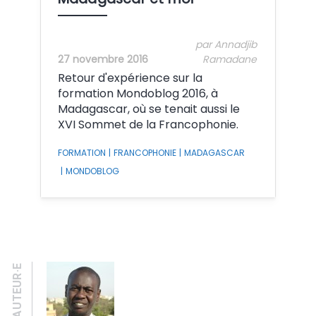
par Annadjib
27 novembre 2016
Ramadane
Retour d'expérience sur la
formation Mondoblog 2016, à
Madagascar, où se tenait aussi le
XVI Sommet de la Francophonie.
FORMATION
|
FRANCOPHONIE
|
MADAGASCAR
|
MONDOBLOG
AUTEUR·E